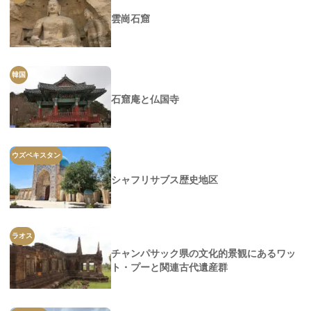
雲崗石窟
韓国
石窟庵と仏国寺
ウズベキスタン
シャフリサブス歴史地区
ラオス
チャンパサック県の文化的景観にあるワッ
ト・プーと関連古代遺産群