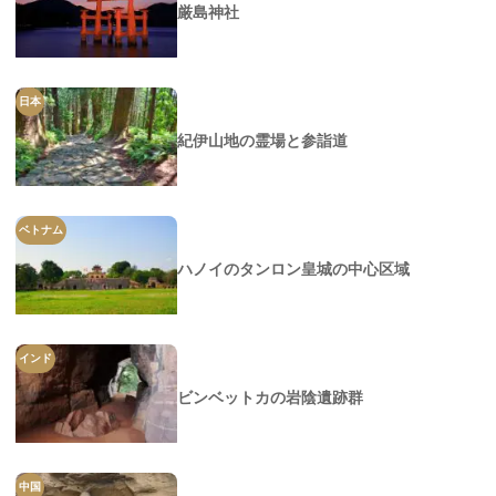
厳島神社
日本
紀伊山地の霊場と参詣道
ベトナム
ハノイのタンロン皇城の中心区域
インド
ビンベットカの岩陰遺跡群
中国