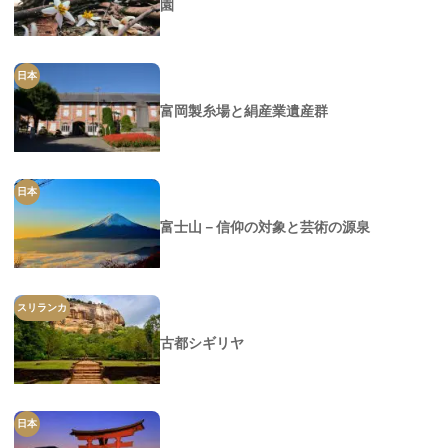
園
日本
富岡製糸場と絹産業遺産群
日本
富士山－信仰の対象と芸術の源泉
スリランカ
古都シギリヤ
日本