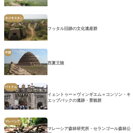
タジキスタン
フッタル旧跡の文化遺産群
中国
西夏王陵
ベトナム
イェントゥー＝ヴィンギエム＝コンソン・キ
エップバックの遺跡・景観群
マレーシア
マレーシア森林研究所・セランゴール森林公