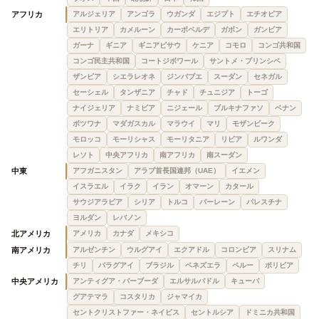
アフリカ
アルジェリア
アンゴラ
ウガンダ
エジプト
エチオピア
エリトリア
カメルーン
カーボベルデ
ガボン
ガンビア
ガーナ
ギニア
ギニアビサウ
ケニア
コモロ
コンゴ共和国
コンゴ民主共和国
コートジボワール
サントメ・プリンシペ
ザンビア
シエラレオネ
ジンバブエ
スーダン
セネガル
セーシェル
タンザニア
チャド
チュニジア
トーゴ
ナイジェリア
ナミビア
ニジェール
ブルキナファソ
ベナン
ボツワナ
マダガスカル
マラウイ
マリ
モザンビーク
モロッコ
モーリシャス
モーリタニア
リビア
ルワンダ
レソト
中央アフリカ
南アフリカ
南スーダン
中東
アフガニスタン
アラブ首長国連邦（UAE）
イエメン
イスラエル
イラク
イラン
オマーン
カタール
サウジアラビア
シリア
トルコ
バーレーン
パレスチナ
ヨルダン
レバノン
北アメリカ
アメリカ
カナダ
メキシコ
南アメリカ
アルゼンチン
ウルグアイ
エクアドル
コロンビア
スリナム
チリ
パラグアイ
ブラジル
ベネズエラ
ペルー
ボリビア
中央アメリカ
アンティグア・バーブーダ
エルサルバドル
キューバ
グアテマラ
コスタリカ
ジャマイカ
セントクリストファー・ネイビス
セントルシア
ドミニカ共和国