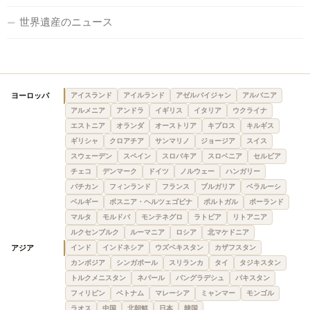
世界遺産のニュース
ヨーロッパ
アイスランド
アイルランド
アゼルバイジャン
アルバニア
アルメニア
アンドラ
イギリス
イタリア
ウクライナ
エストニア
オランダ
オーストリア
キプロス
キルギス
ギリシャ
クロアチア
サンマリノ
ジョージア
スイス
スウェーデン
スペイン
スロバキア
スロベニア
セルビア
チェコ
デンマーク
ドイツ
ノルウェー
ハンガリー
バチカン
フィンランド
フランス
ブルガリア
ベラルーシ
ベルギー
ボスニア・ヘルツェゴビナ
ポルトガル
ポーランド
マルタ
モルドバ
モンテネグロ
ラトビア
リトアニア
ルクセンブルク
ルーマニア
ロシア
北マケドニア
アジア
インド
インドネシア
ウズベキスタン
カザフスタン
カンボジア
シンガポール
スリランカ
タイ
タジキスタン
トルクメニスタン
ネパール
バングラデシュ
パキスタン
フィリピン
ベトナム
マレーシア
ミャンマー
モンゴル
ラオス
中国
北朝鮮
日本
韓国