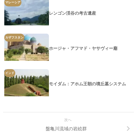
マレーシア
レンゴン渓谷の考古遺産
カザフスタン
ホージャ・アフマド・ヤサヴィー廟
インド
モイダム：アホム王朝の墳丘墓システム
次へ
盤亀川流域の岩絵群