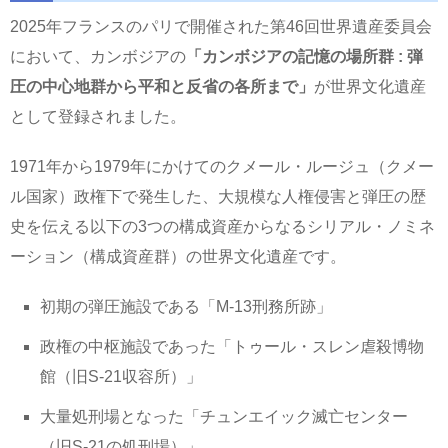
2025年フランスのパリで開催された第46回世界遺産委員会
において、カンボジアの
「カンボジアの記憶の場所群 : 弾
圧の中心地群から平和と反省の各所まで」
が世界文化遺産
として登録されました。
1971年から1979年にかけてのクメール・ルージュ（クメー
ル国家）政権下で発生した、大規模な人権侵害と弾圧の歴
史を伝える以下の3つの構成資産からなるシリアル・ノミネ
ーション（構成資産群）の世界文化遺産です。
初期の弾圧施設である「M-13刑務所跡」
政権の中枢施設であった「トゥール・スレン虐殺博物
館（旧S-21収容所）」
大量処刑場となった「チュンエイック滅亡センター
（旧S-21の処刑場）」