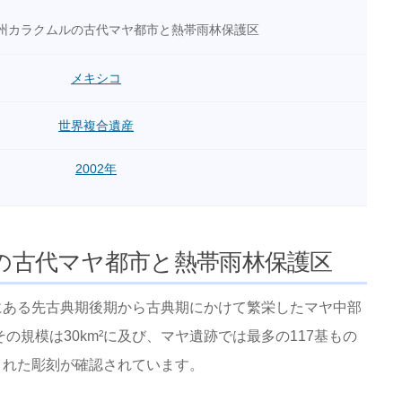
州カラクムルの古代マヤ都市と熱帯雨林保護区
メキシコ
世界複合遺産
2002年
の古代マヤ都市と熱帯雨林保護区
にある先古典期後期から古典期にかけて繁栄したマヤ中部
の規模は30km²に及び、マヤ遺跡では最多の117基もの
まれた彫刻が確認されています。