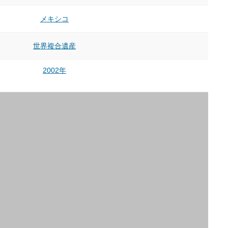
メキシコ
世界複合遺産
2002年