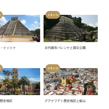
コ
メキシコ
・イッツァ
古代都市パレンケと国立公園
コ
メキシコ
歴史地区
グアナフアト歴史地区と鉱山