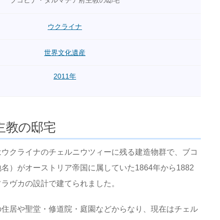
ブコビナ・ダルマチア府主教の邸宅
ウクライナ
世界文化遺産
2011年
主教の邸宅
はウクライナのチェルニウツィーに残る建造物群で、ブコ
）がオーストリア帝国に属していた1864年から1882
フラヴカの設計で建てられました。
の住居や聖堂・修道院・庭園などからなり、現在はチェル