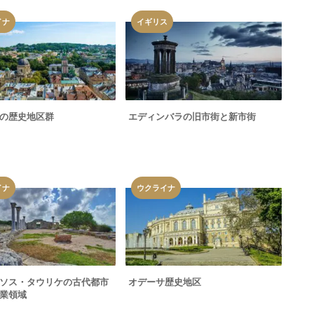
イナ
イギリス
の歴史地区群
エディンバラの旧市街と新市街
イナ
ウクライナ
ソス・タウリケの古代都市
オデーサ歴史地区
業領域