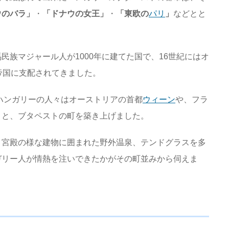
ウのバラ」
・
「ドナウの女王」
・
「東欧の
パリ
」
などとと
民族マジャール人が1000年に建てた国で、16世紀にはオ
帝国に支配されてきました。
、ハンガリーの人々はオーストリアの首都
ウィーン
や、フラ
うと、ブタペストの町を築き上げました。
、宮殿の様な建物に囲まれた野外温泉、テンドグラスを多
ガリー人が情熱を注いできたかがその町並みから伺えま