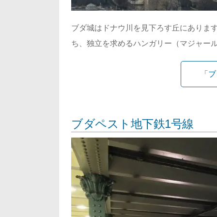
ブダ城はドナウ川を見下ろす丘にありま
ち、独立を求めるハンガリー（マジャー
「ブ
ブダペスト地下鉄1号線