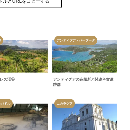
トルとURLをコピーする
バ
アンティグア・バーブーダ
レス渓谷
アンティグアの造船所と関連考古遺
跡群
ルバドル
ニカラグア