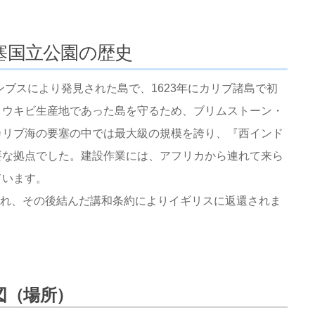
塞国立公園の歴史
ンブスにより発見された島で、1623年にカリブ諸島で初
トウキビ生産地であった島を守るため、ブリムストーン・
カリブ海の要塞の中では最大級の規模を誇り、『西インド
要な拠点でした。建設作業には、アフリカから連れて来ら
ています。
略され、その後結んだ講和条約によりイギリスに返還されま
図（場所）