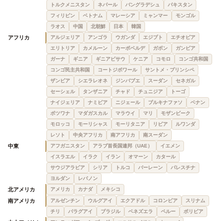
トルクメニスタン
ネパール
バングラデシュ
パキスタン
フィリピン
ベトナム
マレーシア
ミャンマー
モンゴル
ラオス
中国
北朝鮮
日本
韓国
アフリカ
アルジェリア
アンゴラ
ウガンダ
エジプト
エチオピア
エリトリア
カメルーン
カーボベルデ
ガボン
ガンビア
ガーナ
ギニア
ギニアビサウ
ケニア
コモロ
コンゴ共和国
コンゴ民主共和国
コートジボワール
サントメ・プリンシペ
ザンビア
シエラレオネ
ジンバブエ
スーダン
セネガル
セーシェル
タンザニア
チャド
チュニジア
トーゴ
ナイジェリア
ナミビア
ニジェール
ブルキナファソ
ベナン
ボツワナ
マダガスカル
マラウイ
マリ
モザンビーク
モロッコ
モーリシャス
モーリタニア
リビア
ルワンダ
レソト
中央アフリカ
南アフリカ
南スーダン
中東
アフガニスタン
アラブ首長国連邦（UAE）
イエメン
イスラエル
イラク
イラン
オマーン
カタール
サウジアラビア
シリア
トルコ
バーレーン
パレスチナ
ヨルダン
レバノン
北アメリカ
アメリカ
カナダ
メキシコ
南アメリカ
アルゼンチン
ウルグアイ
エクアドル
コロンビア
スリナム
チリ
パラグアイ
ブラジル
ベネズエラ
ペルー
ボリビア