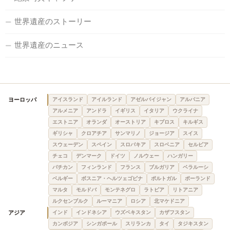
世界遺産のストーリー
世界遺産のニュース
ヨーロッパ
アイスランド
アイルランド
アゼルバイジャン
アルバニア
アルメニア
アンドラ
イギリス
イタリア
ウクライナ
エストニア
オランダ
オーストリア
キプロス
キルギス
ギリシャ
クロアチア
サンマリノ
ジョージア
スイス
スウェーデン
スペイン
スロバキア
スロベニア
セルビア
チェコ
デンマーク
ドイツ
ノルウェー
ハンガリー
バチカン
フィンランド
フランス
ブルガリア
ベラルーシ
ベルギー
ボスニア・ヘルツェゴビナ
ポルトガル
ポーランド
マルタ
モルドバ
モンテネグロ
ラトビア
リトアニア
ルクセンブルク
ルーマニア
ロシア
北マケドニア
アジア
インド
インドネシア
ウズベキスタン
カザフスタン
カンボジア
シンガポール
スリランカ
タイ
タジキスタン