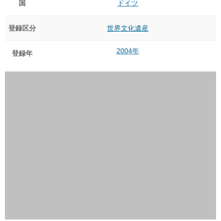
国
ドイツ
登録区分
世界文化遺産
2004年
登録年