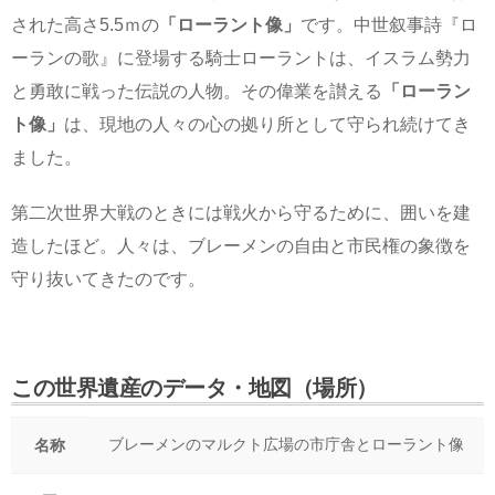
された高さ5.5ｍの
「ローラント像」
です。中世叙事詩『ロ
ーランの歌』に登場する騎士ローラントは、イスラム勢力
と勇敢に戦った伝説の人物。その偉業を讃える
「ローラン
ト像」
は、現地の人々の心の拠り所として守られ続けてき
ました。
第二次世界大戦のときには戦火から守るために、囲いを建
造したほど。人々は、ブレーメンの自由と市民権の象徴を
守り抜いてきたのです。
この世界遺産のデータ・地図（場所）
ブレーメンのマルクト広場の市庁舎とローラント像
名称