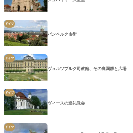
ドイツ
バンベルク市街
ドイツ
ヴュルツブルク司教館、その庭園群と広場
ドイツ
ヴィースの巡礼教会
ドイツ