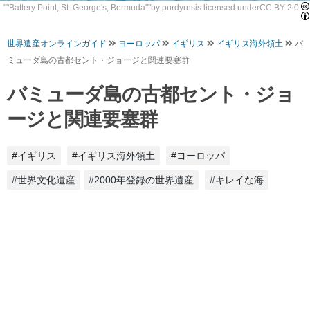
""
Battery Point, St. George's, Bermuda
""by
purdyrns
is licensed under
CC BY 2.0
世界遺産オンラインガイド
ヨーロッパ
イギリス
イギリス海外領土
バ
ミューダ島の古都セント・ジョージと関連要塞群
バミューダ島の古都セント・ジョ
ージと関連要塞群
#イギリス
#イギリス海外領土
#ヨーロッパ
#世界文化遺産
#2000年登録の世界遺産
#キレイな海