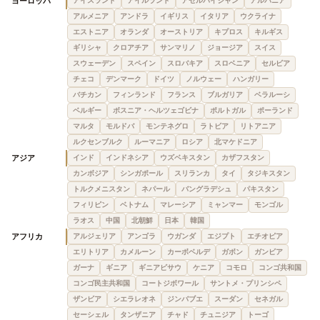
ヨーロッパ
アイスランド
アイルランド
アゼルバイジャン
アルバニア
アルメニア
アンドラ
イギリス
イタリア
ウクライナ
エストニア
オランダ
オーストリア
キプロス
キルギス
ギリシャ
クロアチア
サンマリノ
ジョージア
スイス
スウェーデン
スペイン
スロバキア
スロベニア
セルビア
チェコ
デンマーク
ドイツ
ノルウェー
ハンガリー
バチカン
フィンランド
フランス
ブルガリア
ベラルーシ
ベルギー
ボスニア・ヘルツェゴビナ
ポルトガル
ポーランド
マルタ
モルドバ
モンテネグロ
ラトビア
リトアニア
ルクセンブルク
ルーマニア
ロシア
北マケドニア
アジア
インド
インドネシア
ウズベキスタン
カザフスタン
カンボジア
シンガポール
スリランカ
タイ
タジキスタン
トルクメニスタン
ネパール
バングラデシュ
パキスタン
フィリピン
ベトナム
マレーシア
ミャンマー
モンゴル
ラオス
中国
北朝鮮
日本
韓国
アフリカ
アルジェリア
アンゴラ
ウガンダ
エジプト
エチオピア
エリトリア
カメルーン
カーボベルデ
ガボン
ガンビア
ガーナ
ギニア
ギニアビサウ
ケニア
コモロ
コンゴ共和国
コンゴ民主共和国
コートジボワール
サントメ・プリンシペ
ザンビア
シエラレオネ
ジンバブエ
スーダン
セネガル
セーシェル
タンザニア
チャド
チュニジア
トーゴ