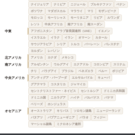
ナイジェリア
ナミビア
ニジェール
ブルキナファソ
ベナン
ボツワナ
マダガスカル
マラウイ
マリ
モザンビーク
モロッコ
モーリシャス
モーリタニア
リビア
ルワンダ
レソト
中央アフリカ
南アフリカ
南スーダン
中東
アフガニスタン
アラブ首長国連邦（UAE）
イエメン
イスラエル
イラク
イラン
オマーン
カタール
サウジアラビア
シリア
トルコ
バーレーン
パレスチナ
ヨルダン
レバノン
北アメリカ
アメリカ
カナダ
メキシコ
南アメリカ
アルゼンチン
ウルグアイ
エクアドル
コロンビア
スリナム
チリ
パラグアイ
ブラジル
ベネズエラ
ペルー
ボリビア
中央アメリカ
アンティグア・バーブーダ
エルサルバドル
キューバ
グアテマラ
コスタリカ
ジャマイカ
セントクリストファー・ネイビス
セントルシア
ドミニカ共和国
ドミニカ国
ニカラグア
ハイチ
バルバドス
パナマ
ベリーズ
ホンジュラス
オセアニア
オーストラリア
キリバス
ソロモン諸島
ニュージーランド
バヌアツ
パプアニューギニア
パラオ
フィジー
マーシャル諸島
ミクロネシア連邦