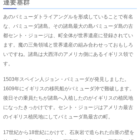
連要塞群
あのバミューダトライアングルを形成していることで有名
な、バミューダ諸島。その諸島最大の島バミューダ島の古
都セント・ジョージは、町全体が世界遺産に登録されてい
ます。魔の三角領域と世界遺産の組み合わせっておもしろ
いですね。諸島は大西洋のアメリカ側にあるイギリス領で
す。
1503年スペイン人ジョン・バミューダが発見しました。
1609年にイギリスの移民船がバミューダ沖で難破します。
後日その乗員たちが諸島へ入植したのがイギリスの植民地
になったきっかけです。セント・ジョージはアメリカ最古
のイギリス植民地にしてバミューダ島最古の町。
17世紀から18世紀にかけて、石灰岩で造られた白亜の壁を