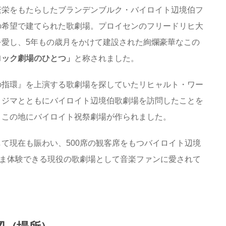
繁栄をもたらしたブランデンブルク・バイロイト辺境伯フ
の希望で建てられた歌劇場。プロイセンのフリードリヒ大
愛し、5年もの歳月をかけて建設された絢爛豪華なこの
ロック劇場のひとつ」
と称されました。
の指環』を上演する歌劇場を探していたリヒャルト・ワー
コジマとともにバイロイト辺境伯歌劇場を訪問したことを
、この地にバイロイト祝祭劇場が作られました。
て現在も賑わい、500席の観客席をもつバイロイト辺境
まま体験できる現役の歌劇場として音楽ファンに愛されて