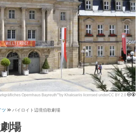
rkgräfliches Opernhaus Bayreuth
""by
Khaksari
is licensed under
CC BY 2.0
イツ
バイロイト辺境伯歌劇場
歌劇場