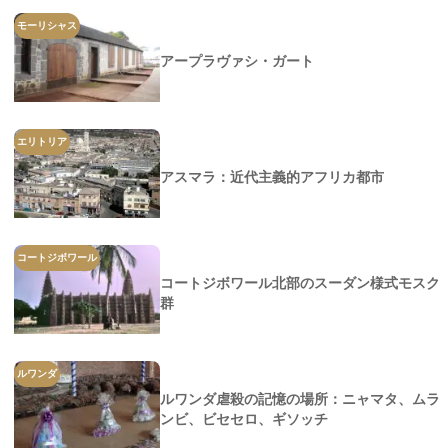
モーリシャス
アープラヴァシ・ガート
エリトリア
アスマラ：近代主義的アフリカ都市
コートジボワール
コートジボワール北部のスーダン様式モスク
群
ルワンダ
ルワンダ虐殺の記憶の場所：ニャマタ、ムラ
ンビ、ビセセロ、ギソッチ