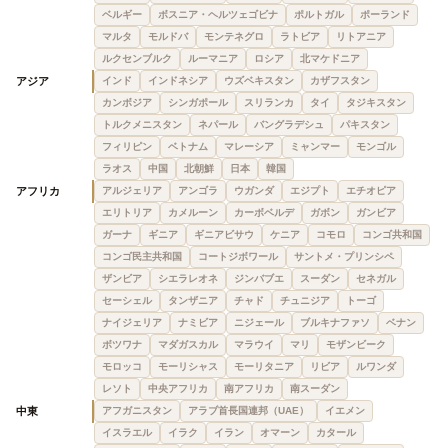
ベルギー
ボスニア・ヘルツェゴビナ
ポルトガル
ポーランド
マルタ
モルドバ
モンテネグロ
ラトビア
リトアニア
ルクセンブルク
ルーマニア
ロシア
北マケドニア
アジア
インド
インドネシア
ウズベキスタン
カザフスタン
カンボジア
シンガポール
スリランカ
タイ
タジキスタン
トルクメニスタン
ネパール
バングラデシュ
パキスタン
フィリピン
ベトナム
マレーシア
ミャンマー
モンゴル
ラオス
中国
北朝鮮
日本
韓国
アフリカ
アルジェリア
アンゴラ
ウガンダ
エジプト
エチオピア
エリトリア
カメルーン
カーボベルデ
ガボン
ガンビア
ガーナ
ギニア
ギニアビサウ
ケニア
コモロ
コンゴ共和国
コンゴ民主共和国
コートジボワール
サントメ・プリンシペ
ザンビア
シエラレオネ
ジンバブエ
スーダン
セネガル
セーシェル
タンザニア
チャド
チュニジア
トーゴ
ナイジェリア
ナミビア
ニジェール
ブルキナファソ
ベナン
ボツワナ
マダガスカル
マラウイ
マリ
モザンビーク
モロッコ
モーリシャス
モーリタニア
リビア
ルワンダ
レソト
中央アフリカ
南アフリカ
南スーダン
中東
アフガニスタン
アラブ首長国連邦（UAE）
イエメン
イスラエル
イラク
イラン
オマーン
カタール