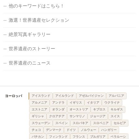
他のキーワードはこちら！
激選！世界遺産セレクション
絶景写真ギャラリー
世界遺産のストーリー
世界遺産のニュース
ヨーロッパ
アイスランド
アイルランド
アゼルバイジャン
アルバニア
アルメニア
アンドラ
イギリス
イタリア
ウクライナ
エストニア
オランダ
オーストリア
キプロス
キルギス
ギリシャ
クロアチア
サンマリノ
ジョージア
スイス
スウェーデン
スペイン
スロバキア
スロベニア
セルビア
チェコ
デンマーク
ドイツ
ノルウェー
ハンガリー
バチカン
フィンランド
フランス
ブルガリア
ベラルーシ