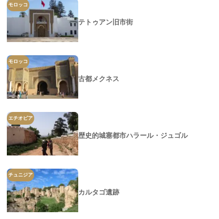
モロッコ
テトゥアン旧市街
モロッコ
古都メクネス
エチオピア
歴史的城塞都市ハラール・ジュゴル
チュニジア
カルタゴ遺跡