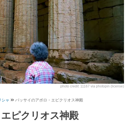
photo credit:
11167
via
photopin
(license)
リシャ
バッサイのアポロ・エピクリオス神殿
・エピクリオス神殿