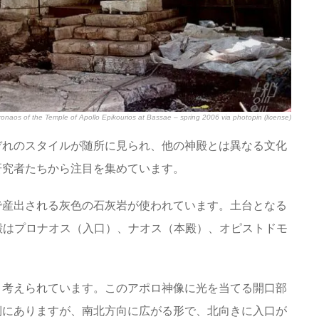
ronaos of the Temple of Apollo Epikourios at Bassae – spring 2006
via
photopin
(license)
ぞれのスタイルが随所に見られ、他の神殿とは異なる文化
研究者たちから注目を集めています。
で産出される灰色の石灰岩が使われています。土台となる
す。神殿はプロナオス（入口）、ナオス（本殿）、オピストドモ
と考えられています。このアポロ神像に光を当てる開口部
側にありますが、南北方向に広がる形で、北向きに入口が