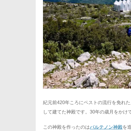
紀元前420年ころにペストの流行を免れ
して建てた神殿です。30年の歳月をかけ
この神殿を作ったのは
パルテノン神殿
を