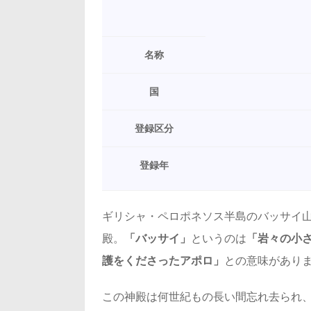
名称
国
登録区分
登録年
ギリシャ・ペロポネソス半島のバッサイ山
殿。
「バッサイ」
というのは
「岩々の小
護をくださったアポロ」
との意味があり
この神殿は何世紀もの長い間忘れ去られ、1