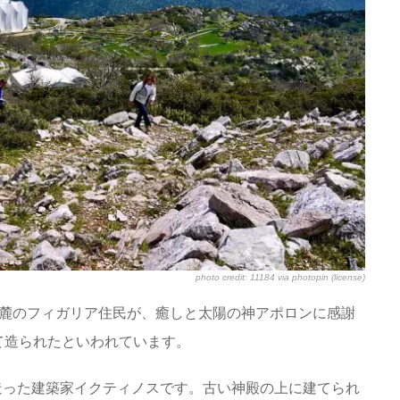
photo credit:
11184
via
photopin
(license)
た麓のフィガリア住民が、癒しと太陽の神アポロンに感謝
て造られたといわれています。
造った建築家イクティノスです。古い神殿の上に建てられ