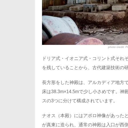
photo credit:
P
ドリア式・イオニア式・コリント式それ
を残していることから、古代建築技術の
長方形をした神殿は、アルカディア地方
床は38.3m×14.5mで少し小さめで
スの3つに分けて構成されています。
ナオス（本殿）にはアポロ神像があった
が真東に造られ、通常の神殿は入口が西