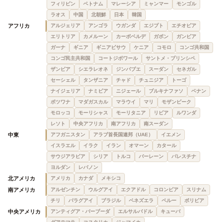
フィリピン
ベトナム
マレーシア
ミャンマー
モンゴル
ラオス
中国
北朝鮮
日本
韓国
アフリカ
アルジェリア
アンゴラ
ウガンダ
エジプト
エチオピア
エリトリア
カメルーン
カーボベルデ
ガボン
ガンビア
ガーナ
ギニア
ギニアビサウ
ケニア
コモロ
コンゴ共和国
コンゴ民主共和国
コートジボワール
サントメ・プリンシペ
ザンビア
シエラレオネ
ジンバブエ
スーダン
セネガル
セーシェル
タンザニア
チャド
チュニジア
トーゴ
ナイジェリア
ナミビア
ニジェール
ブルキナファソ
ベナン
ボツワナ
マダガスカル
マラウイ
マリ
モザンビーク
モロッコ
モーリシャス
モーリタニア
リビア
ルワンダ
レソト
中央アフリカ
南アフリカ
南スーダン
中東
アフガニスタン
アラブ首長国連邦（UAE）
イエメン
イスラエル
イラク
イラン
オマーン
カタール
サウジアラビア
シリア
トルコ
バーレーン
パレスチナ
ヨルダン
レバノン
北アメリカ
アメリカ
カナダ
メキシコ
南アメリカ
アルゼンチン
ウルグアイ
エクアドル
コロンビア
スリナム
チリ
パラグアイ
ブラジル
ベネズエラ
ペルー
ボリビア
中央アメリカ
アンティグア・バーブーダ
エルサルバドル
キューバ