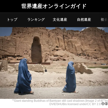
世界遺産オンラインガイド
トップ
ランキング
文化遺産
自然遺産
複合
""
Giant standing Buddhas of Bamiyan still cast shadows [Image 2 of 8]
""by
DVIDSHUB
is licensed under
CC BY 2.0