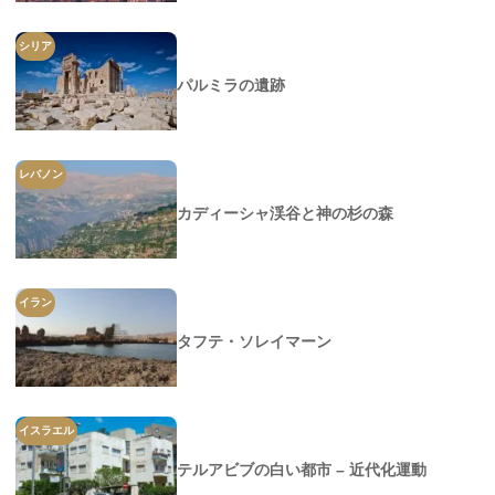
シリア
パルミラの遺跡
レバノン
カディーシャ渓谷と神の杉の森
イラン
タフテ・ソレイマーン
イスラエル
テルアビブの白い都市 – 近代化運動