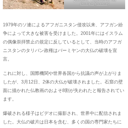
Bamiyan, Afghanistan
via
photopin
(license)
1979年のソ連によるアフガニスタン侵攻以来、アフガン紛
争によって大きな被害を受けました。2001年にはイスラム
の偶像崇拝禁止の規定に反しているとして、当時のアフガ
ニスタンのタリバン政権はバーミヤンの大仏の破壊を宣
言。
これに対し、国際機関や世界各国から抗議の声が上がりま
したが、3月12日、2体の大仏が破壊されました。石窟の壁
面に描かれた仏教画のおよそ8割が失われたと報告されてい
ます。
爆破される様子はビデオに撮影され、世界中に配信されま
した。大仏の破片は日本を含む、多くの国の専門家たちに