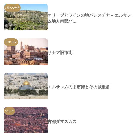
パレスチナ
オリーブとワインの地パレスチナ – エルサレ
ム地方南部バ…
イエメン
サナア旧市街
エルサレムの旧市街とその城壁群
シリア
古都ダマスカス