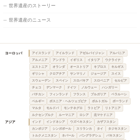
世界遺産のストーリー
世界遺産のニュース
ヨーロッパ
アイスランド
アイルランド
アゼルバイジャン
アルバニア
アルメニア
アンドラ
イギリス
イタリア
ウクライナ
エストニア
オランダ
オーストリア
キプロス
キルギス
ギリシャ
クロアチア
サンマリノ
ジョージア
スイス
スウェーデン
スペイン
スロバキア
スロベニア
セルビア
チェコ
デンマーク
ドイツ
ノルウェー
ハンガリー
バチカン
フィンランド
フランス
ブルガリア
ベラルーシ
ベルギー
ボスニア・ヘルツェゴビナ
ポルトガル
ポーランド
マルタ
モルドバ
モンテネグロ
ラトビア
リトアニア
ルクセンブルク
ルーマニア
ロシア
北マケドニア
アジア
インド
インドネシア
ウズベキスタン
カザフスタン
カンボジア
シンガポール
スリランカ
タイ
タジキスタン
トルクメニスタン
ネパール
バングラデシュ
パキスタン