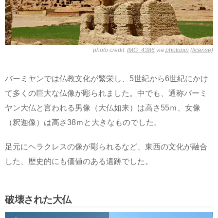
photo credit:
IMG_4386
via
photopin
(license)
バーミヤンでは仏教文化が繁栄し、5世紀から6世紀にかけ
て多くの巨大な仏像が彫られました。中でも、通称バーミ
ヤン大仏と言われる男像（大仏如来）は高さ55ｍ、女像
（釈迦像）は高さ38ｍと大きなものでした。
足元にヘラクレスの像が彫られるなど、東西の文化が融合
した、歴史的にも価値のある遺跡でした。
破壊された大仏