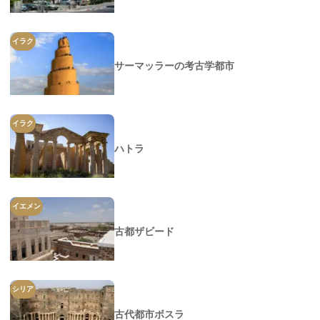
イラク
サーマッラーの考古学都市
イラク
ハトラ
イエメン
古都ザビード
シリア
古代都市ボスラ