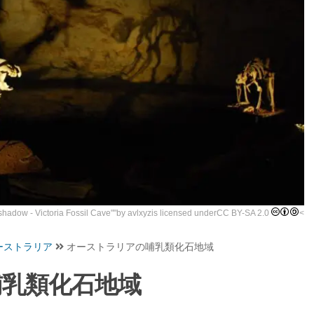
 shadow - Victoria Fossil Cave
""by
avlxyz
is licensed under
CC BY-SA 2.0
<
ーストラリア
オーストラリアの哺乳類化石地域
哺乳類化石地域