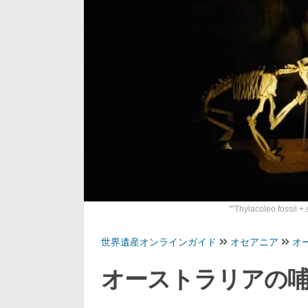
""
Thylacoleo fossil +
世界遺産オンラインガイド
オセアニア
オ
オーストラリアの