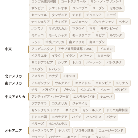
コンゴ民主共和国
コートジボワール
サントメ・プリンシペ
ザンビア
シエラレオネ
ジンバブエ
スーダン
セネガル
セーシェル
タンザニア
チャド
チュニジア
トーゴ
ナイジェリア
ナミビア
ニジェール
ブルキナファソ
ベナン
ボツワナ
マダガスカル
マラウイ
マリ
モザンビーク
モロッコ
モーリシャス
モーリタニア
リビア
ルワンダ
レソト
中央アフリカ
南アフリカ
南スーダン
中東
アフガニスタン
アラブ首長国連邦（UAE）
イエメン
イスラエル
イラク
イラン
オマーン
カタール
サウジアラビア
シリア
トルコ
バーレーン
パレスチナ
ヨルダン
レバノン
北アメリカ
アメリカ
カナダ
メキシコ
南アメリカ
アルゼンチン
ウルグアイ
エクアドル
コロンビア
スリナム
チリ
パラグアイ
ブラジル
ベネズエラ
ペルー
ボリビア
中央アメリカ
アンティグア・バーブーダ
エルサルバドル
キューバ
グアテマラ
コスタリカ
ジャマイカ
セントクリストファー・ネイビス
セントルシア
ドミニカ共和国
ドミニカ国
ニカラグア
ハイチ
バルバドス
パナマ
ベリーズ
ホンジュラス
オセアニア
オーストラリア
キリバス
ソロモン諸島
ニュージーランド
バヌアツ
パプアニューギニア
パラオ
フィジー