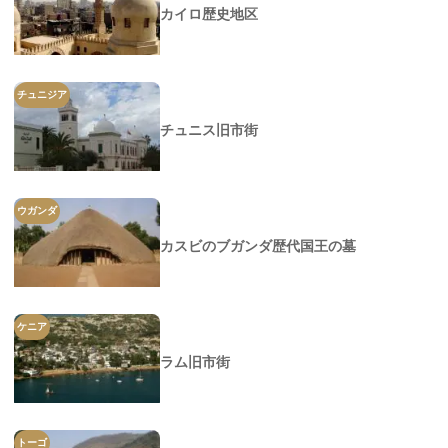
カイロ歴史地区
チュニジア
チュニス旧市街
ウガンダ
カスビのブガンダ歴代国王の墓
ケニア
ラム旧市街
トーゴ