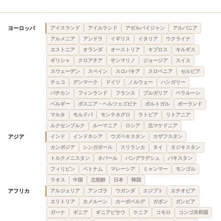
ヨーロッパ
アイスランド
アイルランド
アゼルバイジャン
アルバニア
アルメニア
アンドラ
イギリス
イタリア
ウクライナ
エストニア
オランダ
オーストリア
キプロス
キルギス
ギリシャ
クロアチア
サンマリノ
ジョージア
スイス
スウェーデン
スペイン
スロバキア
スロベニア
セルビア
チェコ
デンマーク
ドイツ
ノルウェー
ハンガリー
バチカン
フィンランド
フランス
ブルガリア
ベラルーシ
ベルギー
ボスニア・ヘルツェゴビナ
ポルトガル
ポーランド
マルタ
モルドバ
モンテネグロ
ラトビア
リトアニア
ルクセンブルク
ルーマニア
ロシア
北マケドニア
アジア
インド
インドネシア
ウズベキスタン
カザフスタン
カンボジア
シンガポール
スリランカ
タイ
タジキスタン
トルクメニスタン
ネパール
バングラデシュ
パキスタン
フィリピン
ベトナム
マレーシア
ミャンマー
モンゴル
ラオス
中国
北朝鮮
日本
韓国
アフリカ
アルジェリア
アンゴラ
ウガンダ
エジプト
エチオピア
エリトリア
カメルーン
カーボベルデ
ガボン
ガンビア
ガーナ
ギニア
ギニアビサウ
ケニア
コモロ
コンゴ共和国