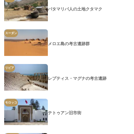
バタマリバ人の土地クタマク
スーダン
メロエ島の考古遺跡群
リビア
レプティス・マグナの考古遺跡
モロッコ
テトゥアン旧市街