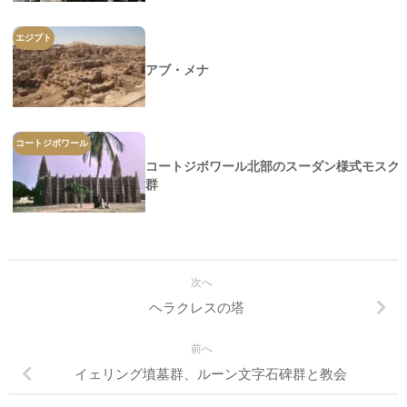
エジプト
アブ・メナ
コートジボワール
コートジボワール北部のスーダン様式モスク
群
次へ
ヘラクレスの塔
前へ
イェリング墳墓群、ルーン文字石碑群と教会