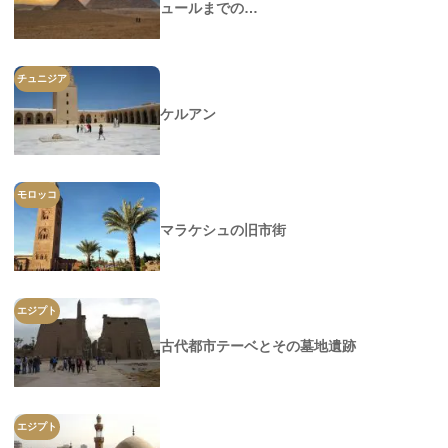
ュールまでの…
チュニジア
ケルアン
モロッコ
マラケシュの旧市街
エジプト
古代都市テーベとその墓地遺跡
エジプト