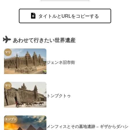
タイトルとURLをコピーする
あわせて行きたい世界遺産
マリ
ジェンネ旧市街
マリ
トンブクトゥ
エジプト
メンフィスとその墓地遺跡 – ギザからダハシ