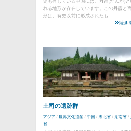
史も有している中国には、丹霞(たんか)と
れる地形が存在しています。この丹霞と
形は、有史以前に形成されたも...
続き
土司の遺跡群
アジア
/
世界文化遺産
/
中国
/
湖北省
/
湖南省
/
省