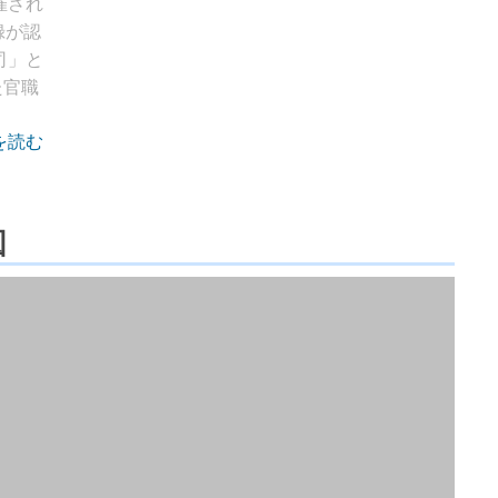
催され
録が認
司」と
た官職
を読む
図