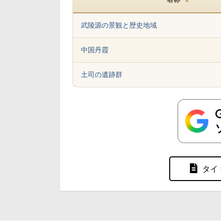
⇅
武陵源の景観と歴史地域
中国丹霞
土司の遺跡群
タイ