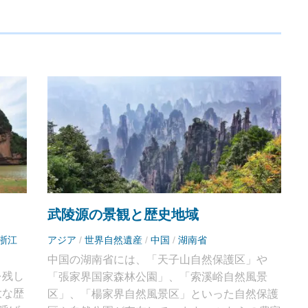
武陵源の景観と歴史地域
浙江
アジア
/
世界自然遺産
/
中国
/
湖南省
中国の湖南省には、「天子山自然保護区」や
を残し
「張家界国家森林公園」、「索溪峪自然風景
大な歴
区」、「楊家界自然風景区」といった自然保護