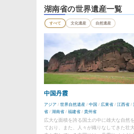
湖南省の世界遺産一覧
すべて
文化遺産
自然遺産
中国丹霞
アジア
/
世界自然遺産
/
中国
/
広東省
/
江西省
/
省
/
湖南省
/
福建省
/
貴州省
広大な面積を誇る国土の中に雄大な自然
ており、また、人々が織りなしてきた壮