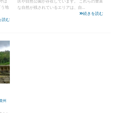
呼ば
区や自然公園が存在しています。 これらの豊富
言う地
な自然が残されているエリアは、自...
続きを読む
を読む
貴州