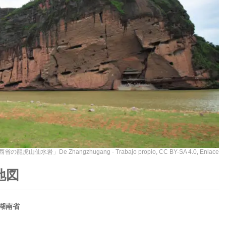
西省の龍虎山仙水岩」De
Zhangzhugang
-
Trabajo propio
,
CC BY-SA 4.0
,
Enlace
地図
湖南省