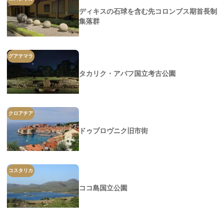
ディキスの石球を含む先コロンブス期首長制
集落群
グアテマラ
タカリク・アバフ国立考古公園
クロアチア
ドゥブロヴニク旧市街
コスタリカ
ココ島国立公園