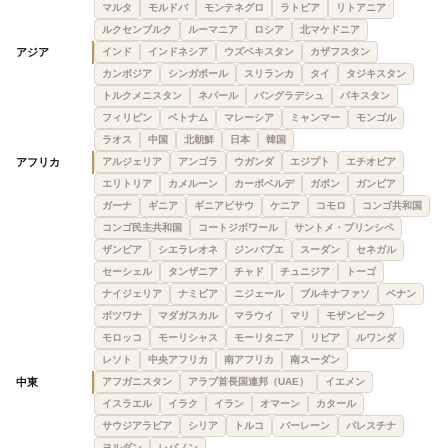
マルタ
モルドバ
モンテネグロ
ラトビア
リトアニア
ルクセンブルク
ルーマニア
ロシア
北マケドニア
アジア
インド
インドネシア
ウズベキスタン
カザフスタン
カンボジア
シンガポール
スリランカ
タイ
タジキスタン
トルクメニスタン
ネパール
バングラデシュ
パキスタン
フィリピン
ベトナム
マレーシア
ミャンマー
モンゴル
ラオス
中国
北朝鮮
日本
韓国
アフリカ
アルジェリア
アンゴラ
ウガンダ
エジプト
エチオピア
エリトリア
カメルーン
カーボベルデ
ガボン
ガンビア
ガーナ
ギニア
ギニアビサウ
ケニア
コモロ
コンゴ共和国
コンゴ民主共和国
コートジボワール
サントメ・プリンシペ
ザンビア
シエラレオネ
ジンバブエ
スーダン
セネガル
セーシェル
タンザニア
チャド
チュニジア
トーゴ
ナイジェリア
ナミビア
ニジェール
ブルキナファソ
ベナン
ボツワナ
マダガスカル
マラウイ
マリ
モザンビーク
モロッコ
モーリシャス
モーリタニア
リビア
ルワンダ
レソト
中央アフリカ
南アフリカ
南スーダン
中東
アフガニスタン
アラブ首長国連邦（UAE）
イエメン
イスラエル
イラク
イラン
オマーン
カタール
サウジアラビア
シリア
トルコ
バーレーン
パレスチナ
ヨルダン
レバノン