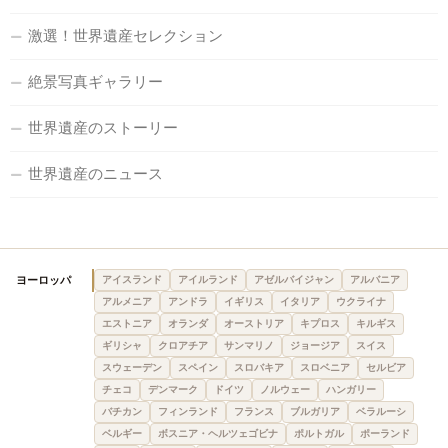
激選！世界遺産セレクション
絶景写真ギャラリー
世界遺産のストーリー
世界遺産のニュース
ヨーロッパ
アイスランド
アイルランド
アゼルバイジャン
アルバニア
アルメニア
アンドラ
イギリス
イタリア
ウクライナ
エストニア
オランダ
オーストリア
キプロス
キルギス
ギリシャ
クロアチア
サンマリノ
ジョージア
スイス
スウェーデン
スペイン
スロバキア
スロベニア
セルビア
チェコ
デンマーク
ドイツ
ノルウェー
ハンガリー
バチカン
フィンランド
フランス
ブルガリア
ベラルーシ
ベルギー
ボスニア・ヘルツェゴビナ
ポルトガル
ポーランド