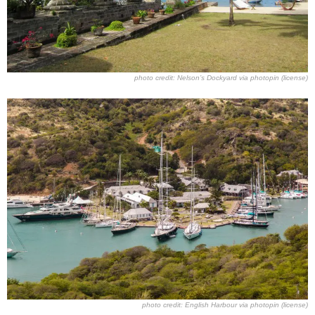
photo credit:
Nelson’s Dockyard
via
photopin
(license)
photo credit:
English Harbour
via
photopin
(license)