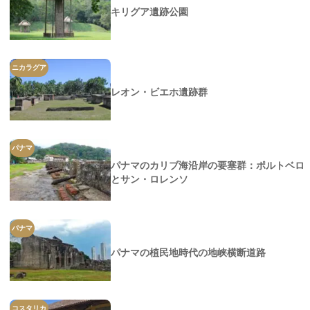
キリグア遺跡公園
ニカラグア
レオン・ビエホ遺跡群
パナマ
パナマのカリブ海沿岸の要塞群：ポルトベロ
とサン・ロレンソ
パナマ
パナマの植民地時代の地峡横断道路
コスタリカ