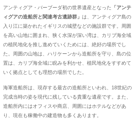
アンティグア・バーブーダ初の世界遺産となった
「アンテ
ィグアの造船所と関連考古遺跡群」
は、アンティグア島の
入り江に築かれたイギリスの城壁などの施設群です。周囲
を高い山地に囲まれ、狭く水深が深い湾は、カリブ海全域
の植民地化を推し進めていくためには、絶好の場所でし
た。周囲の山地は、ハリケーンから造船所を守り、島の位
置は、カリブ海全域に睨みを利かせ、植民地化をすすめて
いく拠点としても理想の場所でした。
海軍造船所は、現存する最古の造船所といわれ、18世紀の
完成当時の姿を現代に残している貴重な遺産です。また、
造船所内にはオフィスや商店、周囲にはホテルなどがあ
り、現在も稼働中の建造物も多くあります。