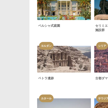
ペルシャ式庭園
セリミエ
施設群
ヨルダン
シリア
ペトラ遺跡
古都ダマ
カタール
サウジ