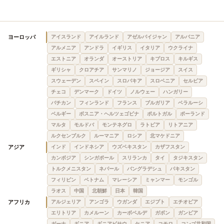
ヨーロッパ
アイスランド
アイルランド
アゼルバイジャン
アルバニア
アルメニア
アンドラ
イギリス
イタリア
ウクライナ
エストニア
オランダ
オーストリア
キプロス
キルギス
ギリシャ
クロアチア
サンマリノ
ジョージア
スイス
スウェーデン
スペイン
スロバキア
スロベニア
セルビア
チェコ
デンマーク
ドイツ
ノルウェー
ハンガリー
バチカン
フィンランド
フランス
ブルガリア
ベラルーシ
ベルギー
ボスニア・ヘルツェゴビナ
ポルトガル
ポーランド
マルタ
モルドバ
モンテネグロ
ラトビア
リトアニア
ルクセンブルク
ルーマニア
ロシア
北マケドニア
アジア
インド
インドネシア
ウズベキスタン
カザフスタン
カンボジア
シンガポール
スリランカ
タイ
タジキスタン
トルクメニスタン
ネパール
バングラデシュ
パキスタン
フィリピン
ベトナム
マレーシア
ミャンマー
モンゴル
ラオス
中国
北朝鮮
日本
韓国
アフリカ
アルジェリア
アンゴラ
ウガンダ
エジプト
エチオピア
エリトリア
カメルーン
カーボベルデ
ガボン
ガンビア
ガーナ
ギニア
ギニアビサウ
ケニア
コモロ
コンゴ共和国