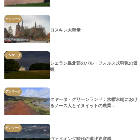
デンマーク
ロスキレ大聖堂
デンマーク
シェラン島北部のパル・フォルス式狩猟の景
観
デンマーク
クヤータ・グリーンランド：氷帽末端におけ
るノース人とイヌイットの農業…
デンマーク
ヴァイキング時代の環状要塞群