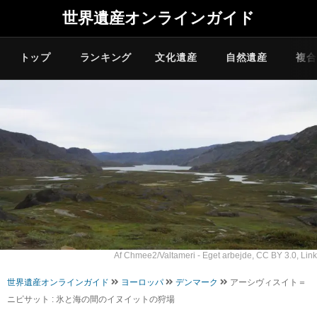
世界遺産オンラインガイド
トップ
ランキング
文化遺産
自然遺産
複合
Af
Chmee2
/
Valtameri
-
Eget arbejde
,
CC BY 3.0
,
Link
世界遺産オンラインガイド
ヨーロッパ
デンマーク
アーシヴィスイト＝
ニピサット : 氷と海の間のイヌイットの狩場