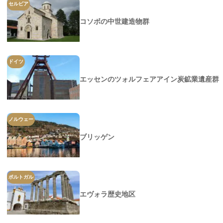
セルビア
コソボの中世建造物群
ドイツ
エッセンのツォルフェアアイン炭鉱業遺産群
ノルウェー
ブリッゲン
ポルトガル
エヴォラ歴史地区