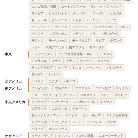
コンゴ民主共和国
コートジボワール
サントメ・プリンシペ
ザンビア
シエラレオネ
ジンバブエ
スーダン
セネガル
セーシェル
タンザニア
チャド
チュニジア
トーゴ
ナイジェリア
ナミビア
ニジェール
ブルキナファソ
ベナン
ボツワナ
マダガスカル
マラウイ
マリ
モザンビーク
モロッコ
モーリシャス
モーリタニア
リビア
ルワンダ
レソト
中央アフリカ
南アフリカ
南スーダン
中東
アフガニスタン
アラブ首長国連邦（UAE）
イエメン
イスラエル
イラク
イラン
オマーン
カタール
サウジアラビア
シリア
トルコ
バーレーン
パレスチナ
ヨルダン
レバノン
北アメリカ
アメリカ
カナダ
メキシコ
南アメリカ
アルゼンチン
ウルグアイ
エクアドル
コロンビア
スリナム
チリ
パラグアイ
ブラジル
ベネズエラ
ペルー
ボリビア
中央アメリカ
アンティグア・バーブーダ
エルサルバドル
キューバ
グアテマラ
コスタリカ
ジャマイカ
セントクリストファー・ネイビス
セントルシア
ドミニカ共和国
ドミニカ国
ニカラグア
ハイチ
バルバドス
パナマ
ベリーズ
ホンジュラス
オセアニア
オーストラリア
キリバス
ソロモン諸島
ニュージーランド