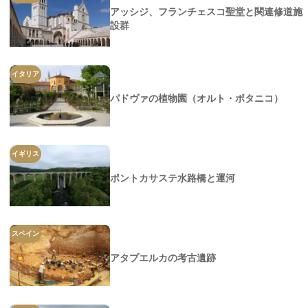
アッシジ、フランチェスコ聖堂と関連修道施
設群
イタリア
パドヴァの植物園（オルト・ボタニコ）
イギリス
ポントカサステ水路橋と運河
スペイン
アタプエルカの考古遺跡